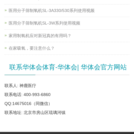
医用分子筛制氧机SL-3A330/530系列使用视频
医用分子筛制氧机SL-3W系列使用视频
家用制氧机应对新冠真的有用吗？
在家吸氧，要注意什么？
联系华体会体育-华体会| 华体会官方网站
联系人: 神鹿医疗
联系电话: 400-993-6860
QQ:14675016（同微信）
联系地址: 北京市房山区琉璃河镇